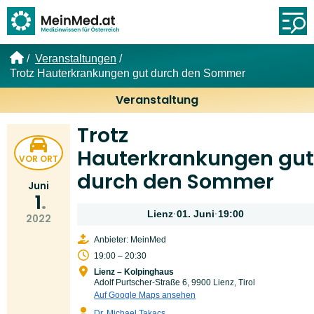
Link zur Startseite
Öf
Veranstaltungen
Trotz Hauterkrankungen gut durch den Sommer
Veranstaltung
Trotz
Hauterkrankungen gut
VOR ORT
durch den Sommer
Juni
1
Lienz
·
01. Juni
·
19:00
2022
Anbieter: MeinMed
19:00 – 20:30
Lienz – Kolpinghaus
Adolf Purtscher-Straße 6, 9900 Lienz, Tirol
Auf Google Maps ansehen
Dr. Michael Takacs