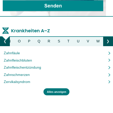
Krankheiten A–Z
M
N
O
P
Q
R
S
T
U
V
W
Z
❮
❯
Liste nach links bewegen
Li
Zahnfäule
Zahnfleischbluten
Zahnfleischentzündung
Zahnschmerzen
Zervikalsyndrom
Alles anzeigen