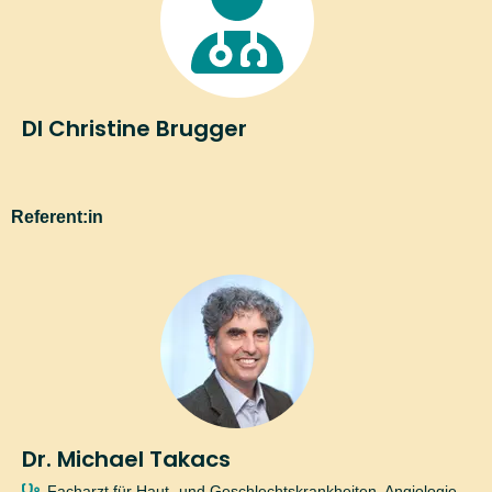
haben, senden wir Ihnen an die von Ihnen
angegebene E-Mail-Adresse eine Nachricht mit
einem Link zur
Bestätigung der Anmeldung
.
DI Christine Brugger
Informationen, wie und zu welchen Zwecken MeinMed.at
personenbezogene Daten verarbeitet, zu den von MeinMed.at
eingesetzten Cookies (samt Auswahl- und Kontrollmöglichkeiten) sowie
Referent:in
zur Ausübung des Widerrufrechtes und zu den Betroffenenrechten finden
Sie in der
Datenschutzinformation
für MeinMed.at.
Dr. Michael Takacs
Facharzt für Haut- und Geschlechtskrankheiten, Angiologie,