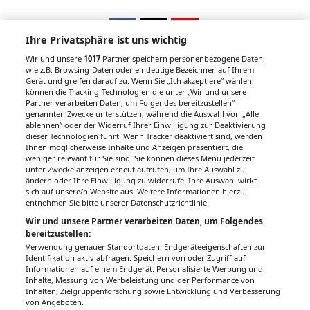
Ihre Privatsphäre ist uns wichtig
Wir und unsere
1017
Partner speichern personenbezogene Daten,
wie z.B. Browsing-Daten oder eindeutige Bezeichner, auf Ihrem
Gerät und greifen darauf zu. Wenn Sie „Ich akzeptiere“ wählen,
Unsere Wochenzeitungen
können die Tracking-Technologien die unter „Wir und unsere
Partner verarbeiten Daten, um Folgendes bereitzustellen“
Gesundheitsseiten
genannten Zwecke unterstützen, während die Auswahl von „Alle
ablehnen“ oder der Widerruf Ihrer Einwilligung zur Deaktivierung
dieser Technologien führt. Wenn Tracker deaktiviert sind, werden
Hier finden Sie die aktuelle Ausgabe der
Ihnen möglicherweise Inhalte und Anzeigen präsentiert, die
Gesundheitsberichterstattung in den 120
weniger relevant für Sie sind. Sie können dieses Menü jederzeit
Wochenzeitungen der RegionalMedien
unter Zwecke anzeigen erneut aufrufen, um Ihre Auswahl zu
ändern oder Ihre Einwilligung zu widerrufe. Ihre Auswahl wirkt
Austria sowie ein Archiv der vergangenen
sich auf unsere/n Website aus. Weitere Informationen hierzu
Ausgaben.
entnehmen Sie bitte unserer Datenschutzrichtlinie.
Wir und unsere Partner verarbeiten Daten, um Folgendes
bereitzustellen:
Verwendung genauer Standortdaten. Endgeräteeigenschaften zur
Identifikation aktiv abfragen. Speichern von oder Zugriff auf
Informationen auf einem Endgerät. Personalisierte Werbung und
Inhalte, Messung von Werbeleistung und der Performance von
Inhalten, Zielgruppenforschung sowie Entwicklung und Verbesserung
von Angeboten.