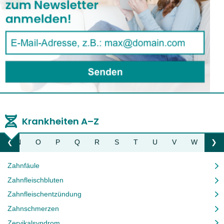
Krankheiten A–Z
M
N
O
P
Q
R
S
T
U
V
W
Z
❮
❯
Liste nach links bewegen
Li
Zahnfäule
Zahnfleischbluten
Zahnfleischentzündung
Zahnschmerzen
Zervikalsyndrom