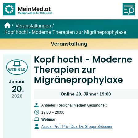
Link zur Startseite
Öf
Veranstaltungen
Kopf hoch! - Moderne Therapien zur Migräneprophylaxe
Veranstaltung
Kopf hoch! - Moderne
Therapien zur
WEBINAR
Migräneprophylaxe
Januar
20
Online
·
20. Jänner
·
19:00
2026
Anbieter: Regional Medien Gesundheit
19:00 – 20:00
Webinar
Assoz.-Prof. Priv.-Doz. Dr. Gregor Brössner