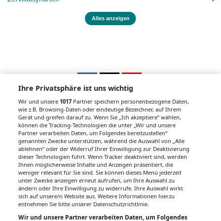
Alles anzeigen
Ihre Privatsphäre ist uns wichtig
Wir und unsere
1017
Partner speichern personenbezogene Daten,
wie z.B. Browsing-Daten oder eindeutige Bezeichner, auf Ihrem
Gerät und greifen darauf zu. Wenn Sie „Ich akzeptiere“ wählen,
Unsere Wochenzeitungen
können die Tracking-Technologien die unter „Wir und unsere
Partner verarbeiten Daten, um Folgendes bereitzustellen“
Gesundheitsseiten
genannten Zwecke unterstützen, während die Auswahl von „Alle
ablehnen“ oder der Widerruf Ihrer Einwilligung zur Deaktivierung
dieser Technologien führt. Wenn Tracker deaktiviert sind, werden
Hier finden Sie die aktuelle Ausgabe der
Ihnen möglicherweise Inhalte und Anzeigen präsentiert, die
Gesundheitsberichterstattung in den 120
weniger relevant für Sie sind. Sie können dieses Menü jederzeit
unter Zwecke anzeigen erneut aufrufen, um Ihre Auswahl zu
Wochenzeitungen der RegionalMedien
ändern oder Ihre Einwilligung zu widerrufe. Ihre Auswahl wirkt
Austria sowie ein Archiv der vergangenen
sich auf unsere/n Website aus. Weitere Informationen hierzu
Ausgaben.
entnehmen Sie bitte unserer Datenschutzrichtlinie.
Wir und unsere Partner verarbeiten Daten, um Folgendes