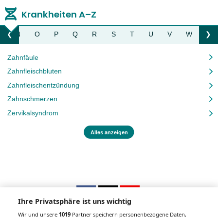
Krankheiten A–Z
M
N
O
P
Q
R
S
T
U
V
W
Z
❮
❯
Liste nach links bewegen
Li
Zahnfäule
Zahnfleischbluten
Zahnfleischentzündung
Zahnschmerzen
Zervikalsyndrom
Alles anzeigen
Ihre Privatsphäre ist uns wichtig
Wir und unsere
1019
Partner speichern personenbezogene Daten,