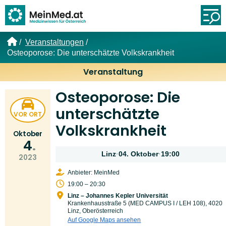
Link zur Startseite
Öf
Veranstaltungen
Osteoporose: Die unterschätzte Volkskrankheit
Veranstaltung
Osteoporose: Die
unterschätzte
VOR ORT
Volkskrankheit
Oktober
4
Linz
·
04. Oktober
·
19:00
2023
Anbieter: MeinMed
19:00 – 20:30
Linz – Johannes Kepler Universität
Krankenhausstraße 5 (MED CAMPUS I / LEH 108), 4020
Linz, Oberösterreich
Auf Google Maps ansehen