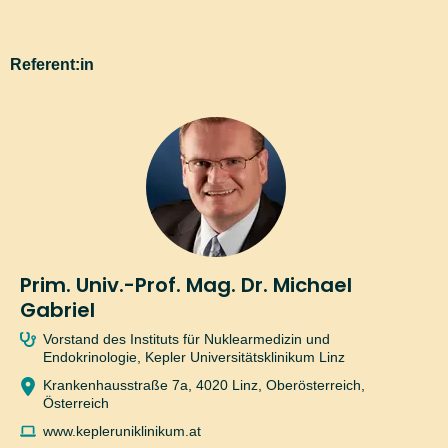
Informationen, wie und zu welchen Zwecken MeinMed.at
Referent:in
personenbezogene Daten verarbeitet, zu den von MeinMed.at
eingesetzten Cookies (samt Auswahl- und Kontrollmöglichkeiten) sowie
zur Ausübung des Widerrufrechtes und zu den Betroffenenrechten finden
Sie in der
Datenschutzinformation
für MeinMed.at.
Prim. Univ.-Prof. Mag. Dr. Michael
Gabriel
Vorstand des Instituts für Nuklearmedizin und
Endokrinologie, Kepler Universitätsklinikum Linz
Krankenhausstraße 7a, 4020 Linz, Oberösterreich,
Österreich
www.kepleruniklinikum.at