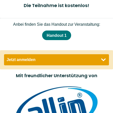
Die Teilnahme ist kostenlos!
Anbei finden Sie das Handout zur Veranstaltung:
Handout 1
Jetzt anmelden
Email *
Mit freundlicher Unterstützung von
Ja
, ich will an der oben angeführten Veranstaltung
teilnehmen und bin damit einverstanden, dass die
RMA Gesundheit GmbH die von mir angegebene E-
Mailadresse zur Durchführung der Veranstaltung
und zur Korrespondenz mit mir über die