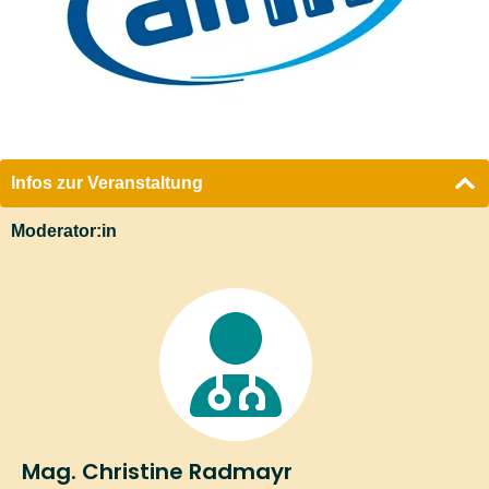
Veranstaltung speichert und verarbeitet und mit mir
für die Reservierung (Bestätigung) sowie für den
Fall einer Änderung hinsichtlich des
Veranstaltungstermins Kontakt per E-Mail aufnimmt.
Sobald Sie sich für die Veranstaltung angemeldet
haben, senden wir Ihnen an die von Ihnen
Infos zur Veranstaltung
angegebene E-Mail-Adresse eine Nachricht mit
Moderator:in
einem Link zur
Bestätigung der Anmeldung
.
Weitere Events in Linz:
Dickdarmkrebs: Erkennen, verstehen, behandeln
Schmerz selbst begegnen - wirksame Selbsthilfe
bei akuten und chronischen Schmerzen
Leben mit Arthrose - Schmerzen lindern und
Beweglichkeit erhalten
Mag. Christine Radmayr