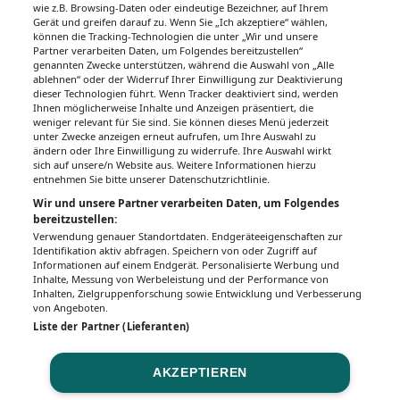
wie z.B. Browsing-Daten oder eindeutige Bezeichner, auf Ihrem
Gerät und greifen darauf zu. Wenn Sie „Ich akzeptiere“ wählen,
Unsere Wochenzeitungen
können die Tracking-Technologien die unter „Wir und unsere
Partner verarbeiten Daten, um Folgendes bereitzustellen“
Gesundheitsseiten
genannten Zwecke unterstützen, während die Auswahl von „Alle
ablehnen“ oder der Widerruf Ihrer Einwilligung zur Deaktivierung
dieser Technologien führt. Wenn Tracker deaktiviert sind, werden
Hier finden Sie die aktuelle Ausgabe der
Ihnen möglicherweise Inhalte und Anzeigen präsentiert, die
Gesundheitsberichterstattung in den 120
weniger relevant für Sie sind. Sie können dieses Menü jederzeit
Wochenzeitungen der RegionalMedien
unter Zwecke anzeigen erneut aufrufen, um Ihre Auswahl zu
ändern oder Ihre Einwilligung zu widerrufe. Ihre Auswahl wirkt
Austria sowie ein Archiv der vergangenen
sich auf unsere/n Website aus. Weitere Informationen hierzu
Ausgaben.
entnehmen Sie bitte unserer Datenschutzrichtlinie.
Wir und unsere Partner verarbeiten Daten, um Folgendes
bereitzustellen:
Verwendung genauer Standortdaten. Endgeräteeigenschaften zur
Identifikation aktiv abfragen. Speichern von oder Zugriff auf
Informationen auf einem Endgerät. Personalisierte Werbung und
Inhalte, Messung von Werbeleistung und der Performance von
Inhalten, Zielgruppenforschung sowie Entwicklung und Verbesserung
von Angeboten.
Liste der Partner (Lieferanten)
AKZEPTIEREN