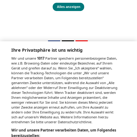
Alles anzeigen
Ihre Privatsphäre ist uns wichtig
Wir und unsere
1017
Partner speichern personenbezogene Daten,
wie z.B. Browsing-Daten oder eindeutige Bezeichner, auf Ihrem
Gerät und greifen darauf zu. Wenn Sie „Ich akzeptiere“ wählen,
Unsere Wochenzeitungen
können die Tracking-Technologien die unter „Wir und unsere
Partner verarbeiten Daten, um Folgendes bereitzustellen“
Gesundheitsseiten
genannten Zwecke unterstützen, während die Auswahl von „Alle
ablehnen“ oder der Widerruf Ihrer Einwilligung zur Deaktivierung
dieser Technologien führt. Wenn Tracker deaktiviert sind, werden
Hier finden Sie die aktuelle Ausgabe der
Ihnen möglicherweise Inhalte und Anzeigen präsentiert, die
Gesundheitsberichterstattung in den 120
weniger relevant für Sie sind. Sie können dieses Menü jederzeit
unter Zwecke anzeigen erneut aufrufen, um Ihre Auswahl zu
Wochenzeitungen der RegionalMedien
ändern oder Ihre Einwilligung zu widerrufe. Ihre Auswahl wirkt
Austria sowie ein Archiv der vergangenen
sich auf unsere/n Website aus. Weitere Informationen hierzu
Ausgaben.
entnehmen Sie bitte unserer Datenschutzrichtlinie.
Wir und unsere Partner verarbeiten Daten, um Folgendes
bereitzustellen: