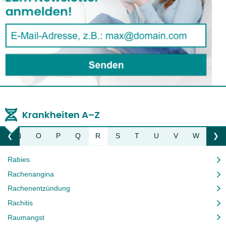
Krankheiten A–Z
M
N
O
P
Q
R
S
T
U
V
W
Z
❮
❯
Liste nach links bewegen
Li
Rabies
Rachenangina
Rachenentzündung
Rachitis
Raumangst