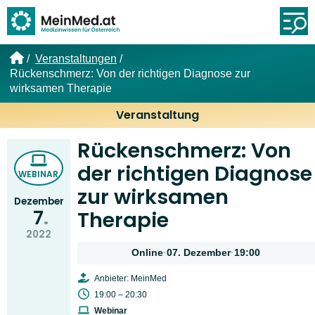
Link zur Startseite
Öf
Veranstaltungen
Rückenschmerz: Von der richtigen Diagnose zur
wirksamen Therapie
Veranstaltung
Rückenschmerz: Von
der richtigen Diagnose
WEBINAR
zur wirksamen
Dezember
7
Therapie
2022
Online
·
07. Dezember
·
19:00
Anbieter: MeinMed
19:00 – 20:30
Webinar