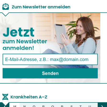
Zum Newsletter anmelden
Krankheiten A–Z
L
M
N
O
P
Q
R
S
T
U
V
❮
❯