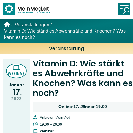
Link zur Startseite
Öf
Veranstaltungen
Vitamin D: Wie stärkt es Abwehrkräfte und Knochen? Was
kann es noch?
Veranstaltung
Vitamin D: Wie stärkt
es Abwehrkräfte und
WEBINAR
Knochen? Was kann es
Januar
17
noch?
2023
Online
·
17. Jänner
·
19:00
Anbieter: MeinMed
19:00 – 20:00
Webinar