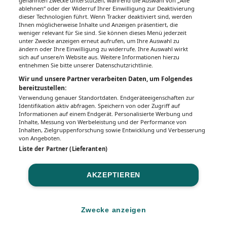
Gesundheitsseiten
genannten Zwecke unterstützen, während die Auswahl von „Alle
ablehnen“ oder der Widerruf Ihrer Einwilligung zur Deaktivierung
dieser Technologien führt. Wenn Tracker deaktiviert sind, werden
Hier finden Sie die aktuelle Ausgabe der
Ihnen möglicherweise Inhalte und Anzeigen präsentiert, die
Gesundheitsberichterstattung in den 120
weniger relevant für Sie sind. Sie können dieses Menü jederzeit
unter Zwecke anzeigen erneut aufrufen, um Ihre Auswahl zu
Wochenzeitungen der RegionalMedien
ändern oder Ihre Einwilligung zu widerrufe. Ihre Auswahl wirkt
Austria sowie ein Archiv der vergangenen
sich auf unsere/n Website aus. Weitere Informationen hierzu
Ausgaben.
entnehmen Sie bitte unserer Datenschutzrichtlinie.
Wir und unsere Partner verarbeiten Daten, um Folgendes
bereitzustellen:
Verwendung genauer Standortdaten. Endgeräteeigenschaften zur
Identifikation aktiv abfragen. Speichern von oder Zugriff auf
Informationen auf einem Endgerät. Personalisierte Werbung und
Inhalte, Messung von Werbeleistung und der Performance von
Inhalten, Zielgruppenforschung sowie Entwicklung und Verbesserung
von Angeboten.
Liste der Partner (Lieferanten)
AKZEPTIEREN
Impressum
Datenschutz
BaFG
Nutzungsbedingungen
Mediadaten & Tarife
Zwecke anzeigen
Zwecke anzeigen
© 2026
MeinMed.at
– All rights reserved – Wissen für Mediziner:
Gesund.at