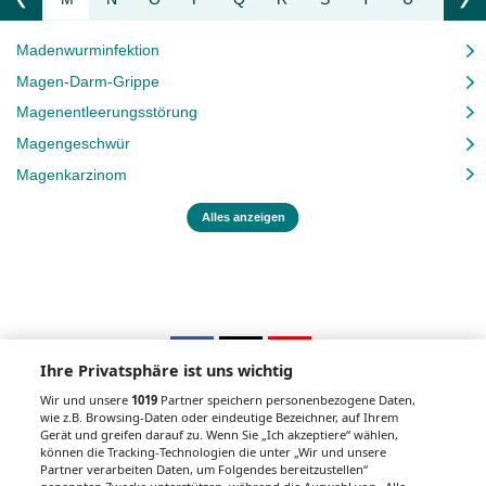
Liste nach links bewegen
Li
Madenwurminfektion
Magen-Darm-Grippe
Magenentleerungsstörung
Magengeschwür
Magenkarzinom
Alles anzeigen
Ihre Privatsphäre ist uns wichtig
Wir und unsere
1019
Partner speichern personenbezogene Daten,
wie z.B. Browsing-Daten oder eindeutige Bezeichner, auf Ihrem
Gerät und greifen darauf zu. Wenn Sie „Ich akzeptiere“ wählen,
Unsere Wochenzeitungen
können die Tracking-Technologien die unter „Wir und unsere
Partner verarbeiten Daten, um Folgendes bereitzustellen“