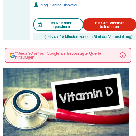
Mag. Sabine Bisovsky
Im Kalender
Hier am Webinar
speichern
teilnehmen
(aktiv ca. 10 Minuten vor dem Start der Veranstaltung)
"MeinMed.at"
auf Google als
bevorzugte Quelle
hinzufügen