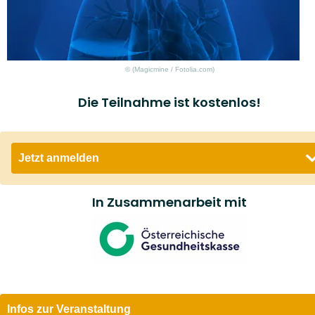
© (Magicmine / Fotolia.com)
Die Teilnahme ist kostenlos!
Jetzt anmelden
Email *
In Zusammenarbeit mit
Ja
, ich will an der oben angeführten Veranstaltung
teilnehmen und bin damit einverstanden, dass die RMA
Gesundheit GmbH die von mir angegebene E-
Mailadresse zur Durchführung der Veranstaltung und zu
Korrespondenz mit mir über die Veranstaltung speichert
Infos zur Veranstaltung