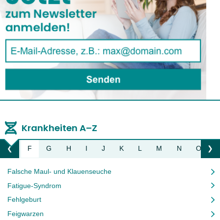
Krankheiten A–Z
E
F
G
H
I
J
K
L
M
N
O
P
❮
❯
Liste nach links bewegen
Li
Falsche Maul- und Klauenseuche
Fatigue-Syndrom
Fehlgeburt
Feigwarzen