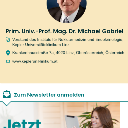
Informationen, wie und zu welchen Zwecken MeinMed.at personenbezogene
Daten verarbeitet, zu den von MeinMed.at eingesetzten Cookies (samt
Auswahl- und Kontrollmöglichkeiten) sowie zur Ausübung des Widerrufrechte
und zu den Betroffenenrechten finden Sie in der
Datenschutzinformation
für
Prim. Univ.-Prof. Mag. Dr. Michael Gabriel
MeinMed.at.
Vorstand des Instituts für Nuklearmedizin und Endokrinologie,
Kepler Universitätsklinikum Linz
Krankenhausstraße 7a, 4020 Linz, Oberösterreich, Österreich
www.kepleruniklinikum.at
Zum Newsletter anmelden