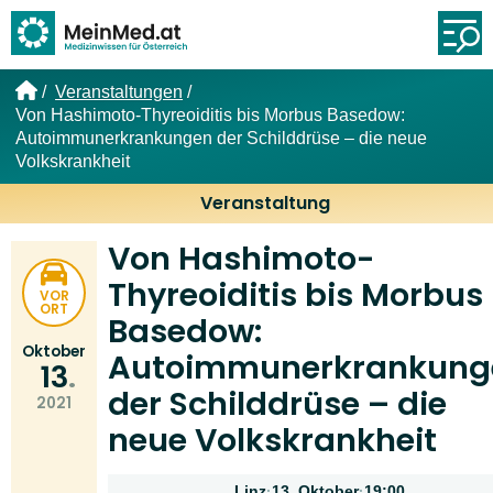
Link zur Startseite
Öf
Veranstaltungen
Von Hashimoto-Thyreoiditis bis Morbus Basedow:
Autoimmunerkrankungen der Schilddrüse – die neue
Volkskrankheit
Veranstaltung
Von Hashimoto-
Thyreoiditis bis Morbus
VOR
ORT
Basedow:
Oktober
Autoimmunerkrankung
13
der Schilddrüse – die
2021
neue Volkskrankheit
Linz
·
13. Oktober
·
19:00