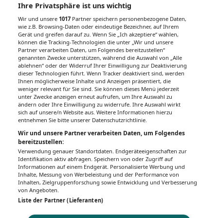
Ihre Privatsphäre ist uns wichtig
Wir und unsere
1017
Partner speichern personenbezogene Daten,
wie z.B. Browsing-Daten oder eindeutige Bezeichner, auf Ihrem
Gerät und greifen darauf zu. Wenn Sie „Ich akzeptiere“ wählen,
können die Tracking-Technologien die unter „Wir und unsere
Partner verarbeiten Daten, um Folgendes bereitzustellen“
genannten Zwecke unterstützen, während die Auswahl von „Alle
ablehnen“ oder der Widerruf Ihrer Einwilligung zur Deaktivierung
dieser Technologien führt. Wenn Tracker deaktiviert sind, werden
Ihnen möglicherweise Inhalte und Anzeigen präsentiert, die
weniger relevant für Sie sind. Sie können dieses Menü jederzeit
unter Zwecke anzeigen erneut aufrufen, um Ihre Auswahl zu
ändern oder Ihre Einwilligung zu widerrufe. Ihre Auswahl wirkt
sich auf unsere/n Website aus. Weitere Informationen hierzu
Impressum
Datenschutz
BaFG
Nutzungsbedingungen
entnehmen Sie bitte unserer Datenschutzrichtlinie.
Mediadaten & Tarife
Zwecke anzeigen
Wir und unsere Partner verarbeiten Daten, um Folgendes
bereitzustellen:
© 2026
MeinMed.at
– All rights reserved – Wissen für Mediziner:
Gesund.at
Verwendung genauer Standortdaten. Endgeräteeigenschaften zur
Identifikation aktiv abfragen. Speichern von oder Zugriff auf
Informationen auf einem Endgerät. Personalisierte Werbung und
Inhalte, Messung von Werbeleistung und der Performance von
Inhalten, Zielgruppenforschung sowie Entwicklung und Verbesserung
von Angeboten.
Liste der Partner (Lieferanten)