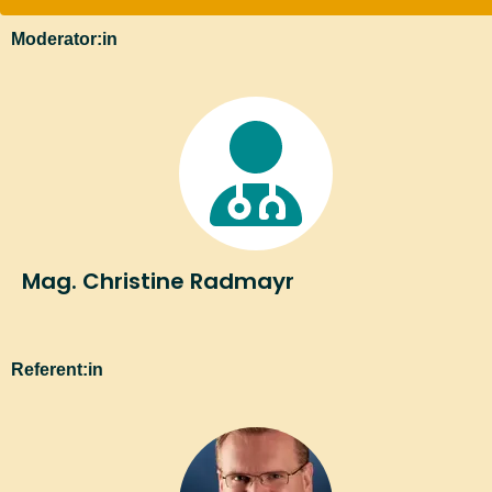
und verarbeitet und mit mir für die Reservierung
(Bestätigung) sowie für den Fall einer Änderung
Moderator:in
hinsichtlich des Veranstaltungstermins Kontakt per E-
Mail aufnimmt.
Sobald Sie sich für die Veranstaltung angemeldet haben
senden wir Ihnen an die von Ihnen angegebene E-Mail-
Adresse eine Nachricht mit einem Link zur
Bestätigung
der Anmeldung
.
Weitere Events in Linz:
Mag. Christine Radmayr
Dickdarmkrebs: Erkennen, verstehen, behandeln
Schmerz selbst begegnen - wirksame Selbsthilfe bei
Referent:in
akuten und chronischen Schmerzen
Leben mit Arthrose - Schmerzen lindern und
Beweglichkeit erhalten