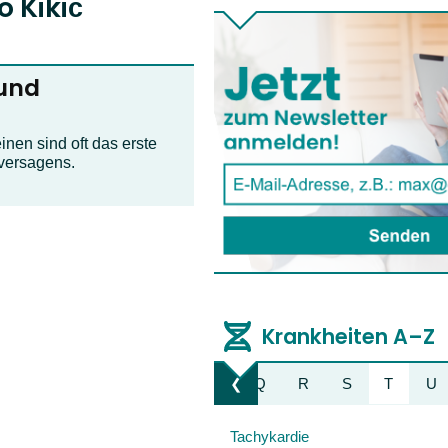
o Kikić
 und
nen sind oft das erste
versagens.
Krankheiten A–Z
K
L
M
N
O
P
Q
R
S
T
U
❮
Liste nach links bewegen
Tachykardie