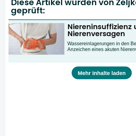
Diese Artikel wurden von Zeljk
geprüft:
Niereninsuffizienz
Nierenversagen
Wassereinlagerungen in den Bei
Anzeichen eines akuten Nieren
Mehr Inhalte laden
A
B
C
D
E
F
G
H
I
J