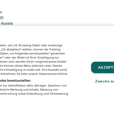
er
20
 Austria
sgaben.
ten, wie z.B. Browsing-Daten oder eindeutige
 „Ich akzeptiere“ wählen, können die Tracking-
 Daten, um Folgendes bereitzustellen“ genannten
n“ oder der Widerruf Ihrer Einwilligung zur
tiviert sind, werden Ihnen möglicherweise Inhalte
. Sie können dieses Menü jederzeit unter Zwecke
AKZEPT
hre Einwilligung zu widerrufe. Ihre Auswahl wirkt
 entnehmen Sie bitte unserer Datenschutzrichtlinie.
des bereitzustellen:
Zwecke a
zur Identifikation aktiv abfragen. Speichern von
alisierte Werbung und Inhalte, Messung von
ppenforschung sowie Entwicklung und Verbesserung
zungsbedingungen
Mediadaten & Tarife
Zwecke anzeig