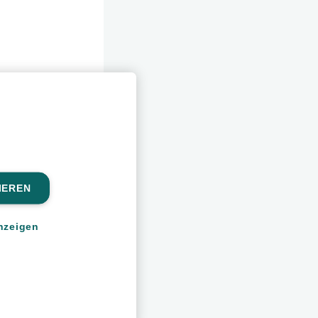
IEREN
nzeigen
en