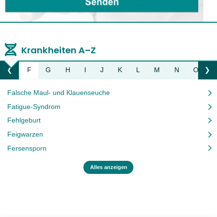
Krankheiten A–Z
E
F
G
H
I
J
K
L
M
N
O
P
❮
❯
Liste nach links bewegen
Li
Falsche Maul- und Klauenseuche
Fatigue-Syndrom
Fehlgeburt
Feigwarzen
Fersensporn
Alles anzeigen