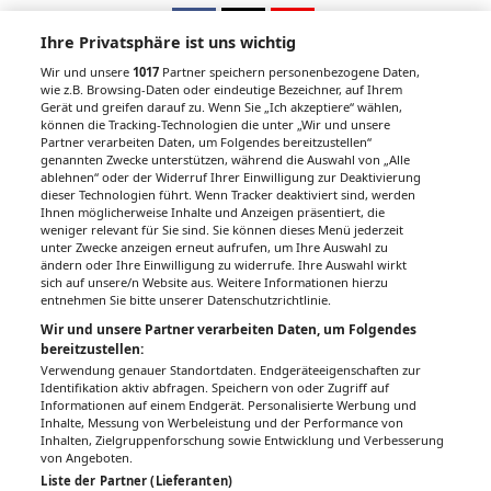
Ihre Privatsphäre ist uns wichtig
Wir und unsere
1017
Partner speichern personenbezogene Daten,
wie z.B. Browsing-Daten oder eindeutige Bezeichner, auf Ihrem
Gerät und greifen darauf zu. Wenn Sie „Ich akzeptiere“ wählen,
Unsere Wochenzeitungen
können die Tracking-Technologien die unter „Wir und unsere
Partner verarbeiten Daten, um Folgendes bereitzustellen“
Gesundheitsseiten
genannten Zwecke unterstützen, während die Auswahl von „Alle
ablehnen“ oder der Widerruf Ihrer Einwilligung zur Deaktivierung
dieser Technologien führt. Wenn Tracker deaktiviert sind, werden
Hier finden Sie die aktuelle Ausgabe der
Ihnen möglicherweise Inhalte und Anzeigen präsentiert, die
Gesundheitsberichterstattung in den 120
weniger relevant für Sie sind. Sie können dieses Menü jederzeit
unter Zwecke anzeigen erneut aufrufen, um Ihre Auswahl zu
Wochenzeitungen der RegionalMedien
ändern oder Ihre Einwilligung zu widerrufe. Ihre Auswahl wirkt
Austria sowie ein Archiv der vergangenen
sich auf unsere/n Website aus. Weitere Informationen hierzu
Ausgaben.
entnehmen Sie bitte unserer Datenschutzrichtlinie.
Wir und unsere Partner verarbeiten Daten, um Folgendes
bereitzustellen:
Verwendung genauer Standortdaten. Endgeräteeigenschaften zur
Identifikation aktiv abfragen. Speichern von oder Zugriff auf
Informationen auf einem Endgerät. Personalisierte Werbung und
Inhalte, Messung von Werbeleistung und der Performance von
Inhalten, Zielgruppenforschung sowie Entwicklung und Verbesserung
von Angeboten.
Liste der Partner (Lieferanten)