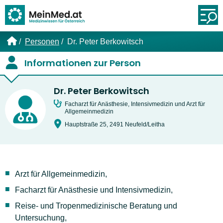
Link zur Startseite
Öf
Personen
Dr. Peter Berkowitsch
Informationen zur Person
Dr. Peter Berkowitsch
Facharzt für Anästhesie, Intensivmedizin und Arzt für
Allgemeinmedizin
Hauptstraße 25, 2491 Neufeld/Leitha
Arzt für Allgemeinmedizin,
Facharzt für Anästhesie und Intensivmedizin,
Reise- und Tropenmedizinische Beratung und
Untersuchung,