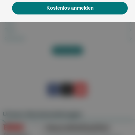
Oberschenkelhalsbruch
Kostenlos anmelden
Obstipation
OCD
Ödem
Ohnmacht
Alles anzeigen
Unsere Wochenzeitungen
Gesundheitsseiten