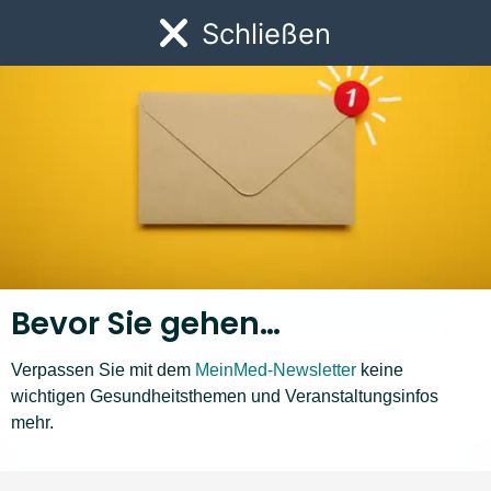
Link zur Startseite
Schließen
Öf
Bevor Sie gehen…
Verpassen Sie mit dem
MeinMed-Newsletter
keine
wichtigen Gesundheitsthemen und Veranstaltungsinfos
Krankheiten A–Z
mehr.
M
N
O
P
Q
R
S
T
U
V
W
Z
❮
❯
Liste nach links bewegen
Li