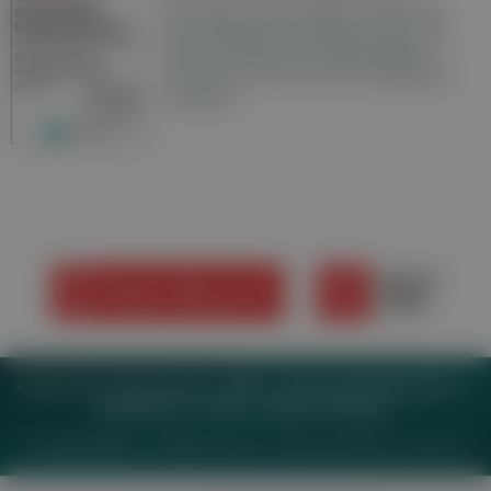
Hier finden Sie die aktuelle Ausgabe der
Gesundheitsberichterstattung in den 120
Wochenzeitungen der RegionalMedien
Austria sowie ein Archiv der vergangenen
Ausgaben.
Impressum
Datenschutz
BaFG
Nutzungsbedingungen
Mediadaten & Tarife
Zwecke anzeigen
© 2026
MeinMed.at
– All rights reserved – Wissen für Mediziner:
Gesund.at