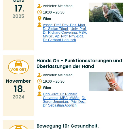
März
17
Anbieter: MeinMed
19:00 – 20:30
2025
Wien
Assoc. Prof. Priv.-Doz. Mag.
Dr. Stefan Tögel
,
Univ.-Prof.
Dr. Richard Crevenna, MBA,
MMSc
,
Ap. Prof. Priv.-Doz.
Dr. Gerhard Hobusch
Hands On – Funktionsstörungen und
Überlastungen der Hand
VOR ORT
Anbieter: MeinMed
November
19:00 – 20:30
18
Wien
Univ.-Prof. Dr. Richard
2024
Crevenna, MBA, MMSc
,
Dr.
Suren Jengojan
,
Priv.-Doz.
Dr. Sebastian Apprich
Bewegung für Gesundheit.