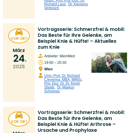
Assoc. Prof. Priv.-Doz. Dr.
Richard Lass
,
Dr. Klemens
Vertesich
Vortragsserie: Schmerzfrei & mobil:
Das Beste für Ihre Gelenke, am
VOR ORT
Beispiel Knie & Hüfte! – Aktuelles
zum Knie
März
24
Anbieter: MeinMed
19:00 – 20:30
2025
Wien
Univ.-Prof. Dr. Richard
Crevenna, MBA, MMSc
,
Priv. Doz. Dr. Dr. Kevin
Staats
,
Dr. Markus
Schreiner
Vortragsserie: Schmerzfrei & mobil:
Das Beste für Ihre Gelenke, am
VOR ORT
Beispiel Knie & Hüfte! Arthrose –
Ursache und Prophylaxe