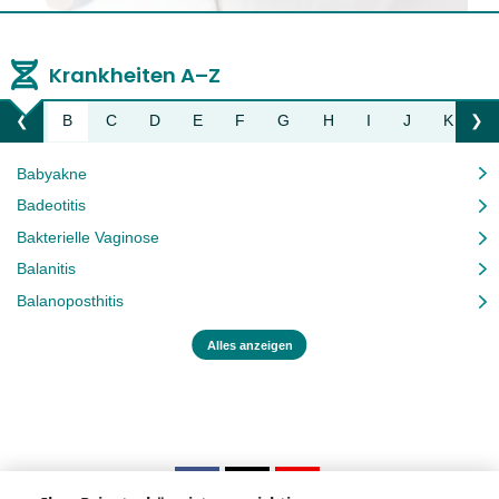
Krankheiten A–Z
A
B
C
D
E
F
G
H
I
J
K
L
❮
❯
Liste nach links bewegen
Li
Babyakne
Badeotitis
Bakterielle Vaginose
Balanitis
Balanoposthitis
Alles anzeigen