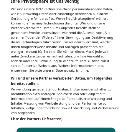
Ihre Privatsphäre ist uns wichtig
Wir und unsere
1017
Partner speichern personenbezogene Daten,
wie z.B. Browsing-Daten oder eindeutige Bezeichner, auf Ihrem
Gerät und greifen darauf zu. Wenn Sie „Ich akzeptiere“ wählen,
Unsere Wochenzeitungen
können die Tracking-Technologien die unter „Wir und unsere
Partner verarbeiten Daten, um Folgendes bereitzustellen“
Gesundheitsseiten
genannten Zwecke unterstützen, während die Auswahl von „Alle
ablehnen“ oder der Widerruf Ihrer Einwilligung zur Deaktivierung
dieser Technologien führt. Wenn Tracker deaktiviert sind, werden
Hier finden Sie die aktuelle Ausgabe der
Ihnen möglicherweise Inhalte und Anzeigen präsentiert, die
Gesundheitsberichterstattung in den 120
weniger relevant für Sie sind. Sie können dieses Menü jederzeit
Wochenzeitungen der RegionalMedien
unter Zwecke anzeigen erneut aufrufen, um Ihre Auswahl zu
ändern oder Ihre Einwilligung zu widerrufe. Ihre Auswahl wirkt
Austria sowie ein Archiv der vergangenen
sich auf unsere/n Website aus. Weitere Informationen hierzu
Ausgaben.
entnehmen Sie bitte unserer Datenschutzrichtlinie.
Wir und unsere Partner verarbeiten Daten, um Folgendes
bereitzustellen:
Verwendung genauer Standortdaten. Endgeräteeigenschaften zur
Identifikation aktiv abfragen. Speichern von oder Zugriff auf
Informationen auf einem Endgerät. Personalisierte Werbung und
Inhalte, Messung von Werbeleistung und der Performance von
Inhalten, Zielgruppenforschung sowie Entwicklung und Verbesserung
von Angeboten.
Liste der Partner (Lieferanten)