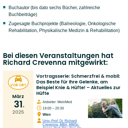
Buchautor (bis dato sechs Bücher, zahlreiche
Buchbeiträge)
Zugesagte Buchprojekte (Balneologie, Onkologische
Rehabilitation, Physikalische Medizin & Rehabilitation)
Bei diesen Veranstaltungen hat
Richard Crevenna mitgewirkt:
Vortragsserie: Schmerzfrei & mobil:
Das Beste für Ihre Gelenke, am
VOR ORT
Beispiel Knie & Hüfte! – Aktuelles zur
Hüfte
März
31
Anbieter: MeinMed
19:00 – 20:30
2025
Wien
Univ.-Prof. Dr. Richard
Crevenna, MBA, MMSc
,