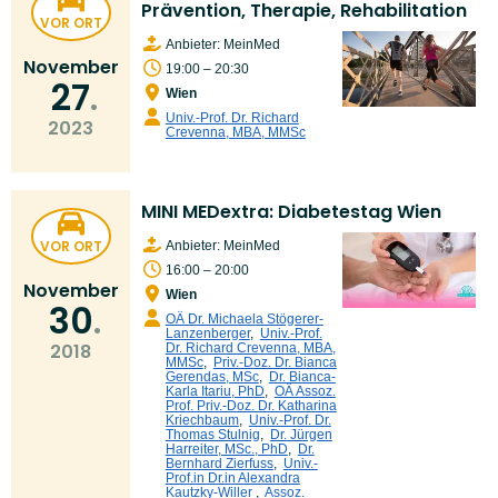
Prävention, Therapie, Rehabilitation
VOR ORT
Anbieter: MeinMed
November
19:00 – 20:30
27
Wien
Univ.-Prof. Dr. Richard
2023
Crevenna, MBA, MMSc
MINI MEDextra: Diabetestag Wien
VOR ORT
Anbieter: MeinMed
16:00 – 20:00
November
Wien
30
OÄ Dr. Michaela Stögerer-
Lanzenberger
,
Univ.-Prof.
2018
Dr. Richard Crevenna, MBA,
MMSc
,
Priv.-Doz. Dr. Bianca
Gerendas, MSc
,
Dr. Bianca-
Karla Itariu, PhD
,
OÄ Assoz.
Prof. Priv.-Doz. Dr. Katharina
Kriechbaum
,
Univ.-Prof. Dr.
Thomas Stulnig
,
Dr. Jürgen
Harreiter, MSc., PhD
,
Dr.
Bernhard Zierfuss
,
Univ.-
Prof.in Dr.in Alexandra
Kautzky-Willer
,
Assoz.