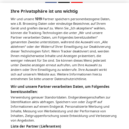
Ihre Privatsphäre ist uns wichtig
Wir und unsere
1019
Partner speichern personenbezogene Daten,
wie z.B. Browsing-Daten oder eindeutige Bezeichner, auf Ihrem
Gerät und greifen darauf zu. Wenn Sie „Ich akzeptiere“ wählen,
Unsere Wochenzeitungen
können die Tracking-Technologien die unter „Wir und unsere
Partner verarbeiten Daten, um Folgendes bereitzustellen“
Gesundheitsseiten
genannten Zwecke unterstützen, während die Auswahl von „Alle
ablehnen“ oder der Widerruf Ihrer Einwilligung zur Deaktivierung
dieser Technologien führt. Wenn Tracker deaktiviert sind, werden
Hier finden Sie die aktuelle Ausgabe der
Ihnen möglicherweise Inhalte und Anzeigen präsentiert, die
Gesundheitsberichterstattung in den 120
weniger relevant für Sie sind. Sie können dieses Menü jederzeit
Wochenzeitungen der RegionalMedien
unter Zwecke anzeigen erneut aufrufen, um Ihre Auswahl zu
ändern oder Ihre Einwilligung zu widerrufe. Ihre Auswahl wirkt
Austria sowie ein Archiv der vergangenen
sich auf unsere/n Website aus. Weitere Informationen hierzu
Ausgaben.
entnehmen Sie bitte unserer Datenschutzrichtlinie.
Wir und unsere Partner verarbeiten Daten, um Folgendes
bereitzustellen:
Verwendung genauer Standortdaten. Endgeräteeigenschaften zur
Identifikation aktiv abfragen. Speichern von oder Zugriff auf
Informationen auf einem Endgerät. Personalisierte Werbung und
Inhalte, Messung von Werbeleistung und der Performance von
Inhalten, Zielgruppenforschung sowie Entwicklung und Verbesserung
von Angeboten.
Liste der Partner (Lieferanten)