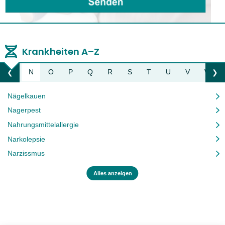
Krankheiten A–Z
M
N
O
P
Q
R
S
T
U
V
W
❮
❯
Liste nach links bewegen
Li
Nägelkauen
Nagerpest
Nahrungsmittelallergie
Narkolepsie
Narzissmus
Alles anzeigen