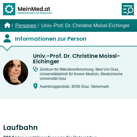
Link zur Startseite
Öf
Personen
Univ.-Prof. Dr. Christine Moissl-Eichinger
Informationen zur Person
Univ.-Prof. Dr. Christine Moissl-
Eichinger
Zentrum für Mikrobiomforschung, Med Uni Graz,
Universitätsklinik für Innere Medizin, Medizinische
Universität Graz
Auenbruggerplatz, 8036 Graz, Steiermark
Laufbahn