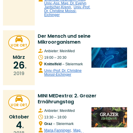
Univ.-Ass. Mag. Dr. Evelyn
Jantscher-Krenn
,
Univ.-Prof.
Dr. Christine Moissl-
Eichinger
Der Mensch und seine
Mikroorganismen
VOR ORT
Anbieter: MeinMed
März
19:00 – 20:30
26
Knittelfeld
– Steiermark
Univ.-Prof. Dr. Christine
2019
Moissl-Eichinger
MINI MEDextra: 2. Grazer
Ernährungstag
VOR ORT
Anbieter: MeinMed
Oktober
13:30 – 18:00
4
Graz
– Steiermark
Maria Fanninger
,
Mag.