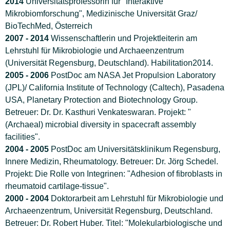
2014
Universitätsprofessorin für "Interaktive
Mikrobiomforschung", Medizinische Universität Graz/
BioTechMed, Österreich
2007 - 2014
Wissenschaftlerin und Projektleiterin am
Lehrstuhl für Mikrobiologie und Archaeenzentrum
(Universität Regensburg, Deutschland). Habilitation2014.
2005 - 2006
PostDoc am NASA Jet Propulsion Laboratory
(JPL)/ California Institute of Technology (Caltech), Pasadena
USA, Planetary Protection and Biotechnology Group.
Betreuer: Dr. Dr. Kasthuri Venkateswaran. Projekt: "
(Archaeal) microbial diversity in spacecraft assembly
facilities".
2004 - 2005
PostDoc am Universitätsklinikum Regensburg,
Innere Medizin, Rheumatology. Betreuer: Dr. Jörg Schedel.
Projekt: Die Rolle von Integrinen: "Adhesion of fibroblasts in
rheumatoid cartilage-tissue".
2000 - 2004
Doktorarbeit am Lehrstuhl für Mikrobiologie und
Archaeenzentrum, Universität Regensburg, Deutschland.
Betreuer: Dr. Robert Huber. Titel: "Molekularbiologische und