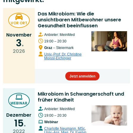
Das Mikrobiom: Wie die
unsichtbaren Mitbewohner unsere
VOR ORT
Gesundheit beeinflussen
November
Anbieter: MeinMed
3
19:00 – 20:30
Graz
– Steiermark
2026
Univ.-Prof. Dr. Christine
Moissl-Eichinger
Jetzt anmelden
Mikrobiom in Schwangerschaft und
früher Kindheit
WEBINAR
Anbieter: MeinMed
Dezember
19:00 – 20:30
15
Webinar
Charlotte Neumann, MSc
,
2022
Univ.-Ass. Mag. Dr. Evelyn