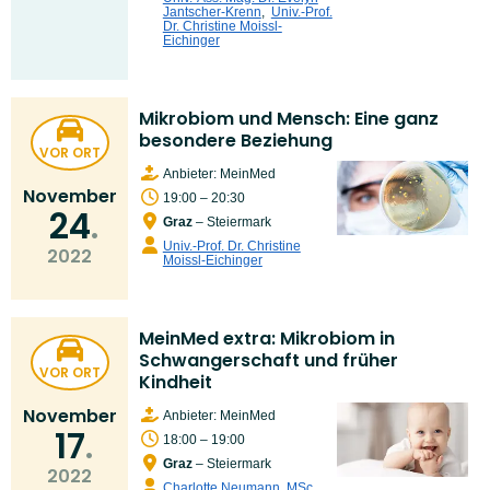
Jantscher-Krenn
,
Univ.-Prof.
Dr. Christine Moissl-
Eichinger
Mikrobiom und Mensch: Eine ganz
besondere Beziehung
VOR ORT
Anbieter: MeinMed
November
19:00 – 20:30
24
Graz
– Steiermark
Univ.-Prof. Dr. Christine
2022
Moissl-Eichinger
MeinMed extra: Mikrobiom in
Schwangerschaft und früher
VOR ORT
Kindheit
November
Anbieter: MeinMed
17
18:00 – 19:00
Graz
– Steiermark
2022
Charlotte Neumann, MSc
,