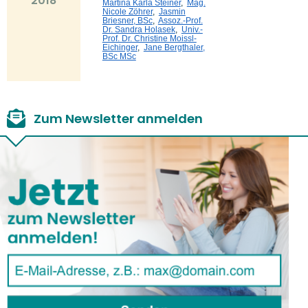
2018
Martina Karla Steiner
,
Mag.
Nicole Zöhrer
,
Jasmin
Briesner, BSc
,
Assoz.-Prof.
Dr. Sandra Holasek
,
Univ.-
Prof. Dr. Christine Moissl-
Eichinger
,
Jane Bergthaler,
BSc MSc
Zum Newsletter anmelden