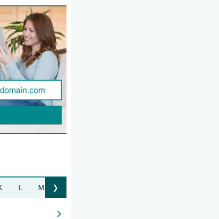
K
L
M
N
O
P
Q
R
S
T
U
❯
Liste nach rechts bewegen