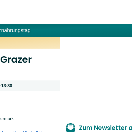
rnährungstag
 Grazer
·
13:30
eiermark
Zum Newsletter 