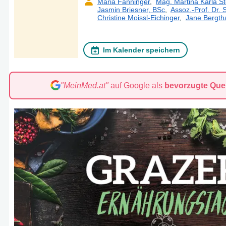
Maria Fanninger
,
Mag. Martina Karla St
Jasmin Briesner, BSc
,
Assoz.-Prof. Dr.
Christine Moissl-Eichinger
,
Jane Bergth
Im Kalender speichern
"MeinMed.at"
auf Google als
bevorzugte Quel