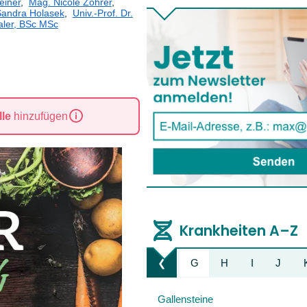
einer
,
Mag. Nicole Zöhrer
,
 Sandra Holasek
,
Univ.-Prof. Dr.
aler, BSc MSc
le
hinzufügen
Krankheiten A–Z
A
B
C
D
E
F
G
H
I
J
❮
Liste nach links bewegen
Gallensteine