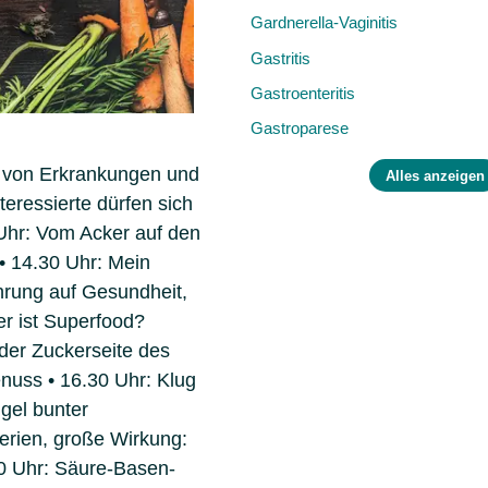
Gardnerella-Vaginitis
Gastritis
Gastroenteritis
Gastroparese
g von Erkrankungen und
Alles anzeigen
ressierte dürfen sich
 Uhr: Vom Acker auf den
 • 14.30 Uhr: Mein
hrung auf Gesundheit,
er ist Superfood?
 der Zuckerseite des
uss • 16.30 Uhr: Klug
gel bunter
erien, große Wirkung:
0 Uhr: Säure-Basen-