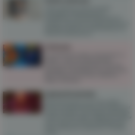
Lichen sclerosus
Lichen sclerosus ist eine chronisch
entzündliche Hauterkrankung im
Genitalbereich. Die Erkrankung geht mit
Juckreiz und Schmerzen einher und kann im
betroffenen Bereich zu Narbenbildung und
Hautschrumpfung führen.
Chemsex
Sex enthemmter, länger und intensiver zu
erleben – das ist für viele Chemsex-
User:innen das zentrale Motiv. Doch das
gesteigerte Lustempfinden hat seinen Preis,
denn Chemsex ist mit einer Vielzahl an
Risiken verbunden.
Speiseröhrenkrebs
Speiseröhrenkrebs ist eine eher seltene
Form der Krebserkrankung. Die Prognose ist
häufig ungünstig, da sich Speiseröhrenkrebs
oft erst zu einem späten Zeitpunkt bemerkbar
macht, jedoch hat sich die Überlebensrate
durch verbesserte medizinische Therapien
erhöht.