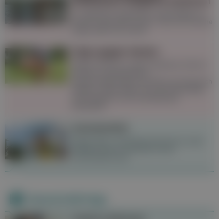
Gewässern: Mögliche Gefahren
In natürlichen Gewässern ist das Baden im
Sommer besonders schön. Doch auf manche
Dinge sollte man achten.
Tipps gegen Gelsen
Gelsen sind bis zu einem gewissen Grad im
Sommer unausweichlich,
Schutzvorkehrungen wie Netze sind dennoch
hilfreich. Stiche lassen sich mit Hausmitteln
wie Knoblauch und Lavendelöl gut
behandeln.
Sonnenstich
Starke Kopf- und Nackenschmerzen sowie
Übelkeit können Anzeichen eines
Sonnenstichs sein.
Neueste Beiträge