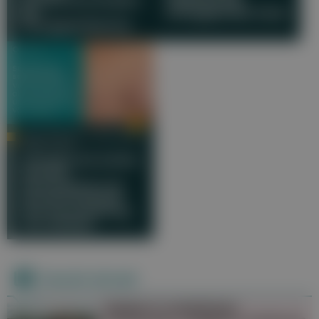
bei
schuppender Haut
Schuppenflechte
UNIV.-PROF. DR. LARS-PETER
KAMOLZ, MSC
Schnell und schön
verheilt:
Versorgung von
akuten Wunden
und Vermeidung
von Narben
Derzeit aktuell
Baden in natürlichen