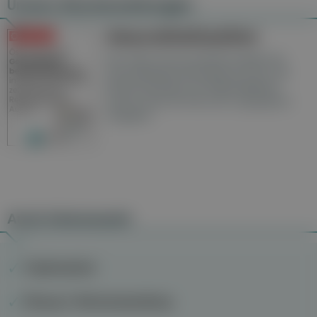
Unsere Wochenzeitungen
Gesundheitsseiten
Hier finden Sie die aktuelle Ausgabe der
Gesundheitsberichterstattung in den 120
Wochenzeitungen der RegionalMedien
Austria sowie ein Archiv der vergangenen
Ausgaben.
Auch interessant
Topfenwickel
Übung 3: Wortumwandlung