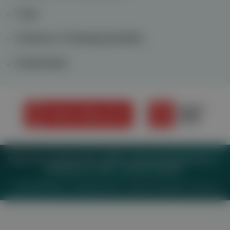
Yoga
Parkinson: In Bewegung bleiben
Kolposkopie
Impressum
Datenschutz
BaFG
Nutzungsbedingungen
Mediadaten & Tarife
Zwecke anzeigen
© 2026
MeinMed.at
– All rights reserved – Wissen für Mediziner:
Gesund.at