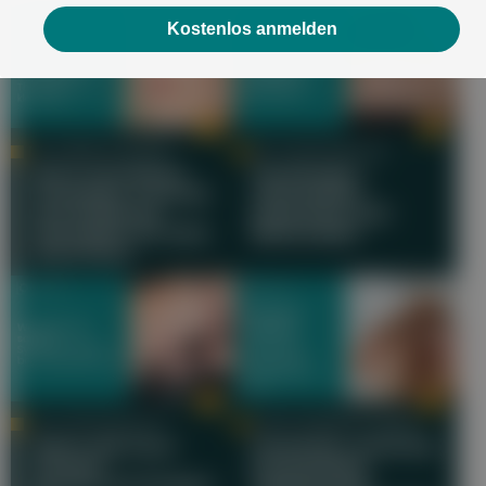
Kostenlos anmelden
DR. SABINE SCHWARZ
DR. JULIAN UMLAUFT
Akne verstehen:
Hautkrebs -
Ursachen, Formen
Vermeiden,
und effektive
Erkennen und
Therapien für eine
Behandeln
klare Haut
DR. JULIAN UMLAUFT
OA DR. RAIMUND LUNZER
Wenn die Haut
Psoriasis-Arthritis:
schreit!
Entzündete
Symptome lindern
Gelenke bei