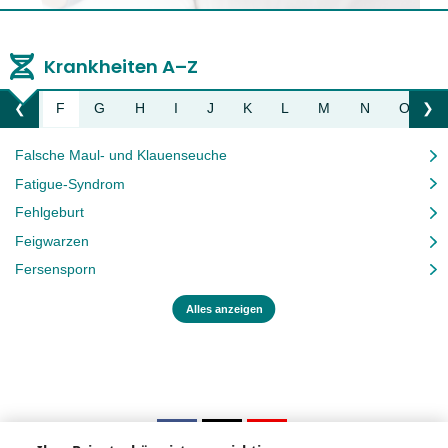
Krankheiten A–Z
E
F
G
H
I
J
K
L
M
N
O
P
❮
❯
Liste nach links bewegen
Li
Falsche Maul- und Klauenseuche
Fatigue-Syndrom
Fehlgeburt
Feigwarzen
Fersensporn
Alles anzeigen