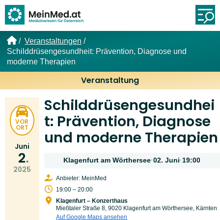
Link zur Startseite
Öf
Veranstaltungen
Schilddrüsengesundheit: Prävention, Diagnose und
moderne Therapien
Veranstaltung
Schilddrüsengesundhei
t: Prävention, Diagnose
VOR
ORT
und moderne Therapien
Juni
2
Klagenfurt am Wörthersee
·
02. Juni
·
19:00
2025
Anbieter: MeinMed
19:00 – 20:00
Klagenfurt – Konzerthaus
Mießtaler Straße 8, 9020 Klagenfurt am Wörthersee, Kärnten
Auf Google Maps ansehen