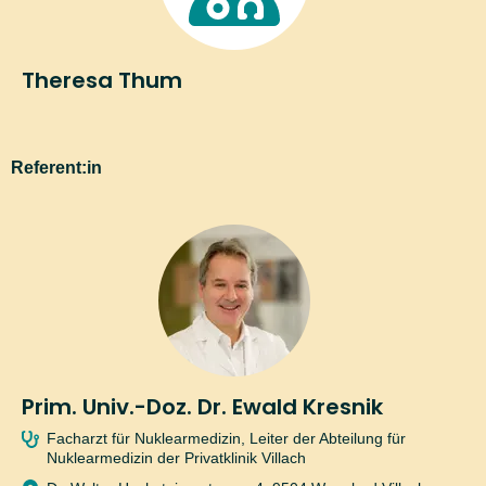
einem Link zur
Bestätigung der Anmeldung
.
Theresa Thum
Informationen, wie und zu welchen Zwecken MeinMed.at
personenbezogene Daten verarbeitet, zu den von MeinMed.at
eingesetzten Cookies (samt Auswahl- und Kontrollmöglichkeiten) sowie
Referent:in
zur Ausübung des Widerrufrechtes und zu den Betroffenenrechten finden
Sie in der
Datenschutzinformation
für MeinMed.at.
Prim. Univ.-Doz. Dr. Ewald Kresnik
Facharzt für Nuklearmedizin, Leiter der Abteilung für
Nuklearmedizin der Privatklinik Villach