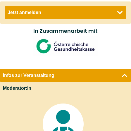
Jetzt anmelden
Email *
In Zusammenarbeit mit
Ja
, ich will an der oben angeführten Veranstaltung
teilnehmen und bin damit einverstanden, dass die
RMA Gesundheit GmbH die von mir angegebene E-
Mailadresse zur Durchführung der Veranstaltung
und zur Korrespondenz mit mir über die
Infos zur Veranstaltung
Veranstaltung speichert und verarbeitet und mit mir
für die Reservierung (Bestätigung) sowie für den
Moderator:in
Fall einer Änderung hinsichtlich des
Veranstaltungstermins Kontakt per E-Mail aufnimmt.
Sobald Sie sich für die Veranstaltung angemeldet
haben, senden wir Ihnen an die von Ihnen
angegebene E-Mail-Adresse eine Nachricht mit