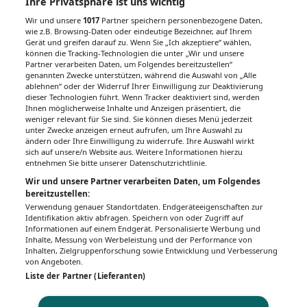
Ihre Privatsphäre ist uns wichtig
Wir und unsere
1017
Partner speichern personenbezogene Daten,
wie z.B. Browsing-Daten oder eindeutige Bezeichner, auf Ihrem
Gerät und greifen darauf zu. Wenn Sie „Ich akzeptiere“ wählen,
Unsere Wochenzeitungen
können die Tracking-Technologien die unter „Wir und unsere
Partner verarbeiten Daten, um Folgendes bereitzustellen“
Gesundheitsseiten
genannten Zwecke unterstützen, während die Auswahl von „Alle
ablehnen“ oder der Widerruf Ihrer Einwilligung zur Deaktivierung
dieser Technologien führt. Wenn Tracker deaktiviert sind, werden
Hier finden Sie die aktuelle Ausgabe der
Ihnen möglicherweise Inhalte und Anzeigen präsentiert, die
Gesundheitsberichterstattung in den 120
weniger relevant für Sie sind. Sie können dieses Menü jederzeit
Wochenzeitungen der RegionalMedien
unter Zwecke anzeigen erneut aufrufen, um Ihre Auswahl zu
ändern oder Ihre Einwilligung zu widerrufe. Ihre Auswahl wirkt
Austria sowie ein Archiv der vergangenen
sich auf unsere/n Website aus. Weitere Informationen hierzu
Ausgaben.
entnehmen Sie bitte unserer Datenschutzrichtlinie.
Wir und unsere Partner verarbeiten Daten, um Folgendes
bereitzustellen:
Verwendung genauer Standortdaten. Endgeräteeigenschaften zur
Identifikation aktiv abfragen. Speichern von oder Zugriff auf
Informationen auf einem Endgerät. Personalisierte Werbung und
Inhalte, Messung von Werbeleistung und der Performance von
Inhalten, Zielgruppenforschung sowie Entwicklung und Verbesserung
von Angeboten.
Liste der Partner (Lieferanten)