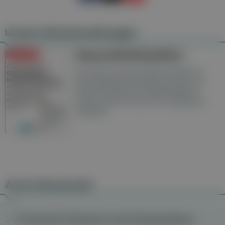
Unsere Wochenzeitungen
Gesundheitsseiten
Hier finden Sie die aktuelle Ausgabe der
Gesundheitsberichterstattung in den 120
Wochenzeitungen der RegionalMedien
Austria sowie ein Archiv der vergangenen
Ausgaben.
Auch interessant
Chronische Schmerzen nach Knieoperationen