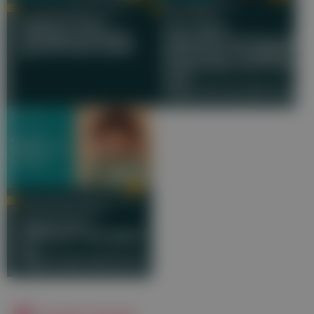
DR. CHRISTIAN M.
DR. ÇIÇEK WÖBER-BINGÖL
NEUHAUSER
Kopfschmerz:
Zum Welt-
Richtig zuordnen,
Kopfschmerztag gut
gezielt behandeln
informiert: Moderne
Diagnostik und Therap
von
Kopfschmerzerkranku
ASSOZ.-PROF. PRIV.-DOZ. DR.
GREGOR BRÖSSNER
Kopf hoch! –
Moderne Therapien
zur
Migräneprophylaxe