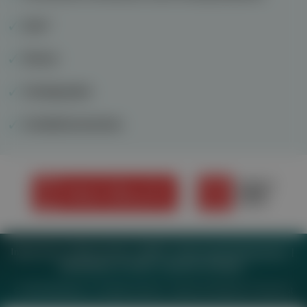
Inter*
Ekzem
Szintigraphie
Schilddrüsenkrebs
Impressum
Datenschutz
BaFG
Nutzungsbedingungen
Mediadaten & Tarife
Zwecke anzeigen
© 2026
MeinMed.at
– All rights reserved – Wissen für Mediziner:
Gesund.at