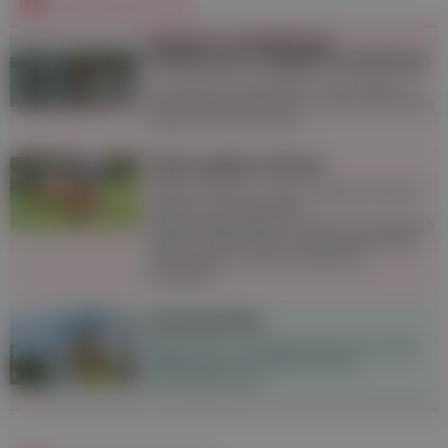
Derzeit aktuell
Baden in natürlichen
Gewässern: Mögliche Gefahren
In natürlichen Gewässern ist das Baden im
Sommer besonders schön. Doch auf manche
Dinge sollte man achten.
Tipps gegen Gelsen
Gelsen sind bis zu einem gewissen Grad im
Sommer unausweichlich,
Schutzvorkehrungen wie Netze sind dennoch
hilfreich. Stiche lassen sich mit Hausmitteln
wie Knoblauch und Lavendelöl gut
behandeln.
Sonnenstich
Starke Kopf- und Nackenschmerzen sowie
Übelkeit können Anzeichen eines
Sonnenstichs sein.