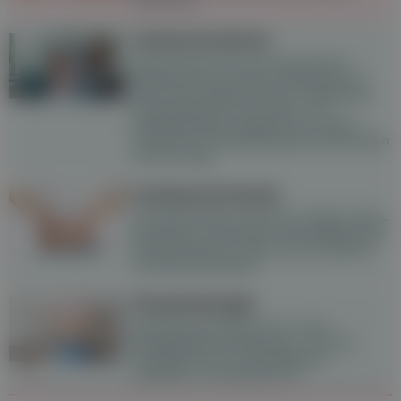
Schmerzen.
Osteochondrose
Osteochondrose ist eine degenerative
Erkrankung von Knorpel und Knochen im
Bereich der Gelenke oder der Wirbelsäule,
die hauptsächlich durch Über- und
Fehlbelastungen ausgelöst wird. Starke
Schmerzen und Bewegungseinschränkungen
sind die Folge.
Ischiasschmerzen
Ein Bandscheibenvorfall kann heftige Ischias-
Schmerzen verursachen. Nach Anleitung der
Physiotherapeut:in sollte sich die Patient:in
ausreichend bewegen.
Physiotherapie
Physiotherapie befasst sich mit der
Beweglichkeit des Menschen - Sie wird
vorbeugend und zur Rehabilitation
eingesetzt. So funktioniert sie.