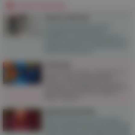
Neueste Beiträge
Lichen sclerosus
Lichen sclerosus ist eine chronisch
entzündliche Hauterkrankung im
Genitalbereich. Die Erkrankung geht mit
Juckreiz und Schmerzen einher und kann im
betroffenen Bereich zu Narbenbildung und
Hautschrumpfung führen.
Chemsex
Sex enthemmter, länger und intensiver zu
erleben – das ist für viele Chemsex-
User:innen das zentrale Motiv. Doch das
gesteigerte Lustempfinden hat seinen Preis,
denn Chemsex ist mit einer Vielzahl an
Risiken verbunden.
Speiseröhrenkrebs
Speiseröhrenkrebs ist eine eher seltene
Form der Krebserkrankung. Die Prognose ist
häufig ungünstig, da sich Speiseröhrenkrebs
oft erst zu einem späten Zeitpunkt bemerkbar