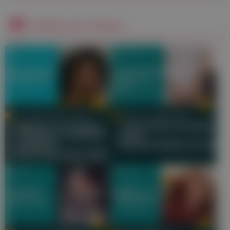
Videos zum Thema
DR. SONJA-MARIA TESAR
PRIM. DR. GERD IVANIC
Migräne verstehen:
Schmerzfrei werden
Ursachen, Auslöser und
nach
moderne
Bandscheibenvorfall
Behandlungsmöglichkeiten