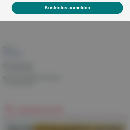
Handbuch der Biochemie nach Dr. Schüßler, T.
Kostenlos anmelden
Feichtinger et al, Haug Verlag, 5. Auflage, 2011, Stuttgart
Autor:in:
Nicole Ecker
Zuletzt aktualisiert:
17. November 2020
Stand der medizinischen Information:
17. November 2020
Apothekensuche
Jetzt die
nächste geöffnete Apotheke