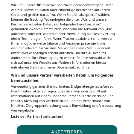
Wir und unsere
1019
Partner speichern personenbezogene Daten,
wie z.B. Browsing-Daten oder eindeutige Bezeichner, auf Ihrem
Gerät und greifen darauf zu. Wenn Sie „Ich akzeptiere“ wählen,
können die Tracking-Technologien die unter „Wir und unsere
Partner verarbeiten Daten, um Folgendes bereitzustellen“
genannten Zwecke unterstützen, während die Auswahl von „Alle
ablehnen“ oder der Widerruf Ihrer Einwilligung zur Deaktivierung
dieser Technologien führt. Wenn Tracker deaktiviert sind, werden
Ihnen möglicherweise Inhalte und Anzeigen präsentiert, die
weniger relevant für Sie sind. Sie können dieses Menü jederzeit
unter Zwecke anzeigen erneut aufrufen, um Ihre Auswahl zu
ändern oder Ihre Einwilligung zu widerrufe. Ihre Auswahl wirkt
sich auf unsere/n Website aus. Weitere Informationen hierzu
entnehmen Sie bitte unserer Datenschutzrichtlinie.
Wir und unsere Partner verarbeiten Daten, um Folgendes
bereitzustellen:
Verwendung genauer Standortdaten. Endgeräteeigenschaften zur
Identifikation aktiv abfragen. Speichern von oder Zugriff auf
Informationen auf einem Endgerät. Personalisierte Werbung und
Inhalte, Messung von Werbeleistung und der Performance von
Inhalten, Zielgruppenforschung sowie Entwicklung und Verbesserung
von Angeboten.
Liste der Partner (Lieferanten)
AKZEPTIEREN