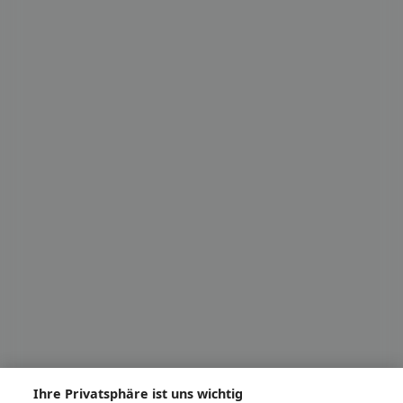
Ihre Privatsphäre ist uns wichtig