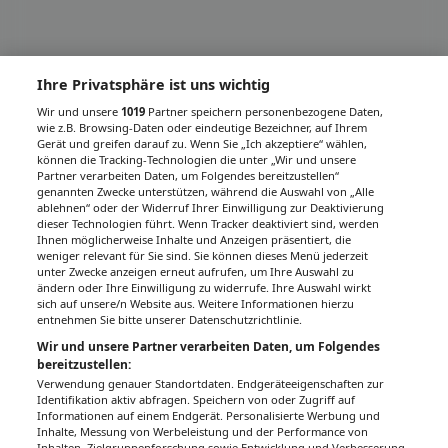
Ihre Privatsphäre ist uns wichtig
Wir und unsere
1019
Partner speichern personenbezogene Daten,
wie z.B. Browsing-Daten oder eindeutige Bezeichner, auf Ihrem
Gerät und greifen darauf zu. Wenn Sie „Ich akzeptiere“ wählen,
können die Tracking-Technologien die unter „Wir und unsere
Partner verarbeiten Daten, um Folgendes bereitzustellen“
genannten Zwecke unterstützen, während die Auswahl von „Alle
ablehnen“ oder der Widerruf Ihrer Einwilligung zur Deaktivierung
dieser Technologien führt. Wenn Tracker deaktiviert sind, werden
Ihnen möglicherweise Inhalte und Anzeigen präsentiert, die
weniger relevant für Sie sind. Sie können dieses Menü jederzeit
unter Zwecke anzeigen erneut aufrufen, um Ihre Auswahl zu
ändern oder Ihre Einwilligung zu widerrufe. Ihre Auswahl wirkt
sich auf unsere/n Website aus. Weitere Informationen hierzu
entnehmen Sie bitte unserer Datenschutzrichtlinie.
Wir und unsere Partner verarbeiten Daten, um Folgendes
bereitzustellen:
Verwendung genauer Standortdaten. Endgeräteeigenschaften zur
Identifikation aktiv abfragen. Speichern von oder Zugriff auf
Informationen auf einem Endgerät. Personalisierte Werbung und
Inhalte, Messung von Werbeleistung und der Performance von
Inhalten, Zielgruppenforschung sowie Entwicklung und Verbesserung