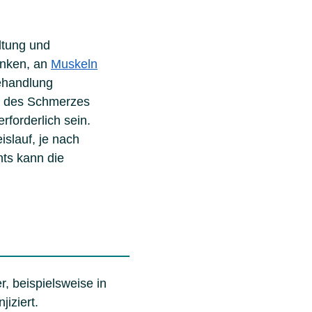
ltung und
enken, an
Muskeln
Behandlung
er des Schmerzes
rforderlich sein.
islauf, je nach
ts kann die
, beispielsweise in
iziert.