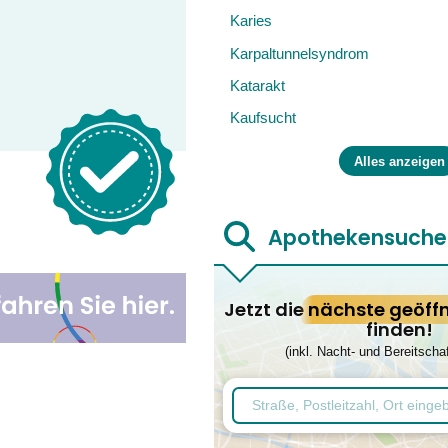
Karies
Karpaltunnelsyndrom
Katarakt
Kaufsucht
Alles anzeigen
Apothekensuche
Jetzt die
nächste geöff
finden!
(inkl. Nacht- und Bereitscha