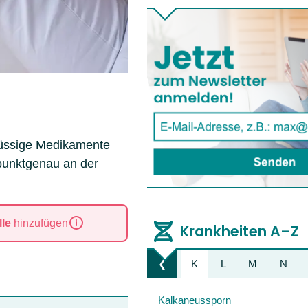
 flüssige Medikamente
 punktgenau an der
le
hinzufügen
Krankheiten A–Z
E
F
G
H
I
J
K
L
M
N
❮
Liste nach links bewegen
Kalkaneussporn