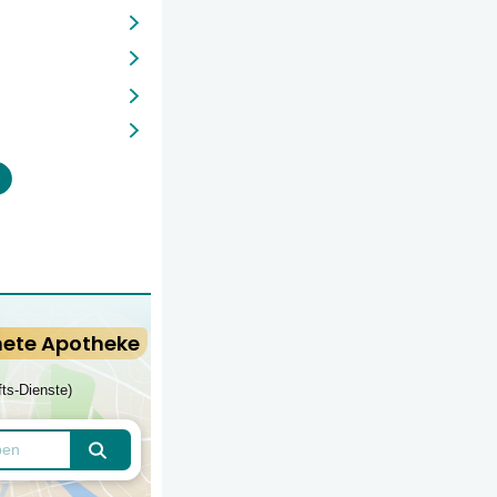
nete Apotheke
fts-Dienste)
Apotheken finden