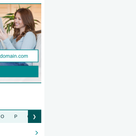
O
P
Q
R
S
T
U
V
W
Z
❯
Liste nach rechts bewegen