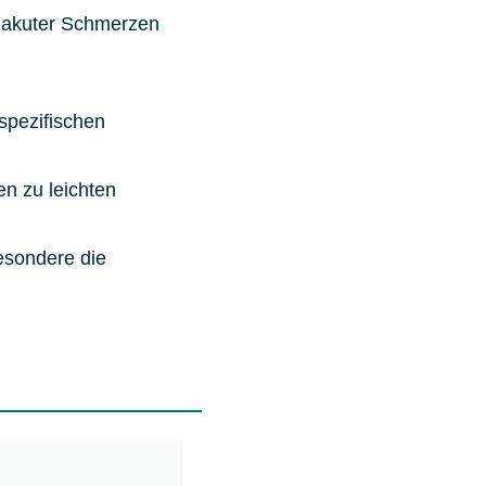
g akuter Schmerzen
,
spezifischen
en zu leichten
esondere die