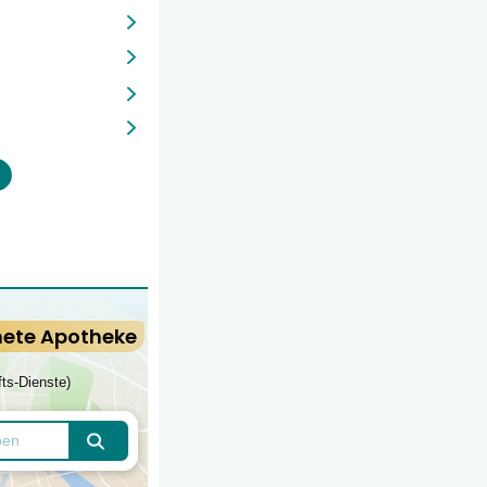
nete Apotheke
fts-Dienste)
Apotheken finden