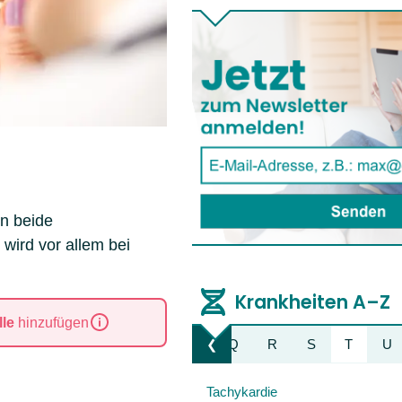
en beide
wird vor allem bei
Krankheiten A–Z
le
hinzufügen
K
L
M
N
O
P
Q
R
S
T
U
❮
Liste nach links bewegen
Tachykardie