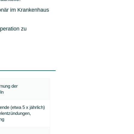
ionär im Krankenhaus
peration zu
rnung der
ln
ende (etwa 5 x jährlich)
lentzündungen,
ng