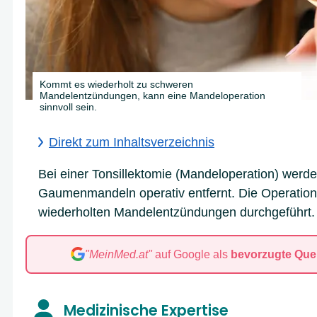
Kommt es wiederholt zu schweren
Mandelentzündungen, kann eine Mandeloperation
sinnvoll sein.
Direkt zum Inhaltsverzeichnis
Bei einer Tonsillektomie (Mandeloperation) werd
Gaumenmandeln operativ entfernt. Die Operation 
wiederholten Mandelentzündungen durchgeführt.
"MeinMed.at"
auf Google als
bevorzugte Quel
A
B
C
D
E
F
G
H
I
J
Medizinische Expertise