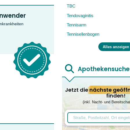
TBC
einwender
Tendovaginitis
enkrankheiten
Tennisarm
Tennisellenbogen
Alles anzeigen
Apothekensuche
Jetzt die
nächste geöff
finden!
(inkl. Nacht- und Bereitscha