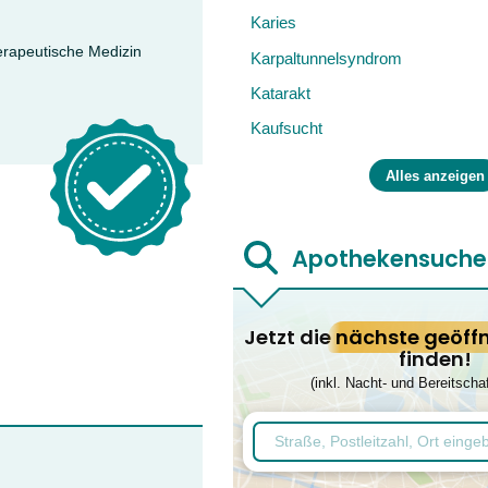
Karies
erapeutische Medizin
Karpaltunnelsyndrom
Katarakt
Kaufsucht
Alles anzeigen
Apothekensuche
Jetzt die
nächste geöff
finden!
(inkl. Nacht- und Bereitscha