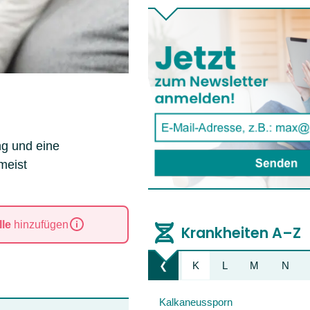
ng und eine
meist
le
hinzufügen
Krankheiten A–Z
E
F
G
H
I
J
K
L
M
N
❮
Liste nach links bewegen
Kalkaneussporn