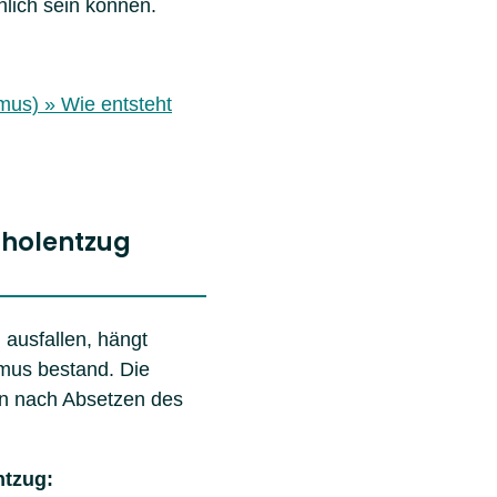
lich sein können.
mus) » Wie entsteht
oholentzug
ausfallen, hängt
smus bestand. Die
en nach Absetzen des
ntzug: