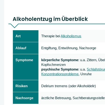
Alkoholentzug im Überblick
Art
Therapie bei
Alkoholismus
Ablauf
Entgiftung, Entwöhnung, Nachsorge
Symptome
körperliche Symptome
: u.a. Zittern, Übe
Kopfschmerzen
psychische Symptome
: u.a.
Schlafstör
Konzentrationsprobleme
, Unruhe
Risiken
Delirium tremens (oder Alkoholdelir)
Nachsorge
ärztliche Betreuung, Suchtberatungsstelle