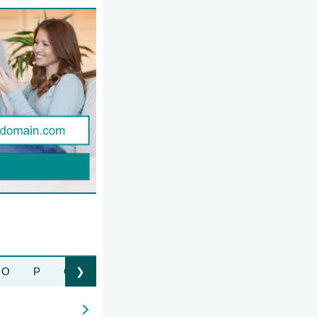
O
P
Q
R
S
T
U
V
W
Z
❯
Liste nach rechts bewegen