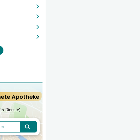
nete Apotheke
fts-Dienste)
Apotheken finden