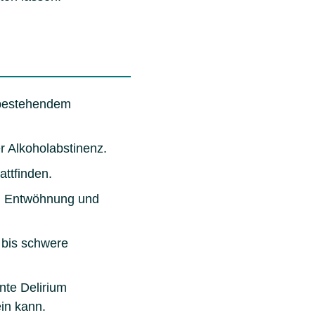
i bestehendem
r Alkoholabstinenz.
attfinden.
g, Entwöhnung und
 bis schwere
nte Delirium
in kann.