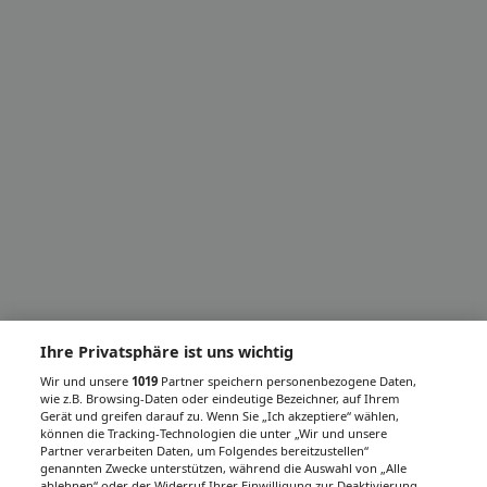
Ihre Privatsphäre ist uns wichtig
Wir und unsere
1019
Partner speichern personenbezogene Daten,
wie z.B. Browsing-Daten oder eindeutige Bezeichner, auf Ihrem
Gerät und greifen darauf zu. Wenn Sie „Ich akzeptiere“ wählen,
können die Tracking-Technologien die unter „Wir und unsere
Partner verarbeiten Daten, um Folgendes bereitzustellen“
genannten Zwecke unterstützen, während die Auswahl von „Alle
ablehnen“ oder der Widerruf Ihrer Einwilligung zur Deaktivierung