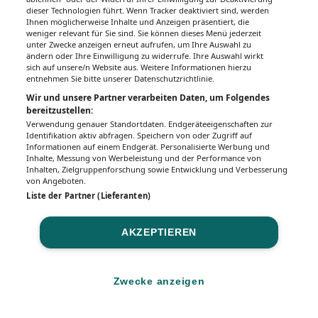
dieser Technologien führt. Wenn Tracker deaktiviert sind, werden
DR. PATRICIA ANNA
MAG. CLAUDIA KRUMPEL-
Ihnen möglicherweise Inhalte und Anzeigen präsentiert, die
HANDSCHUH
HOLZER, MSC
weniger relevant für Sie sind. Sie können dieses Menü jederzeit
Depressionen und
Burnout: erkennen
unter Zwecke anzeigen erneut aufrufen, um Ihre Auswahl zu
Antriebslosigkeit
und bewältigen
ändern oder Ihre Einwilligung zu widerrufe. Ihre Auswahl wirkt
im Überblick -
sich auf unsere/n Website aus. Weitere Informationen hierzu
Biologie,
entnehmen Sie bitte unserer Datenschutzrichtlinie.
Symptomatik und
Wir und unsere Partner verarbeiten Daten, um Folgendes
Behandlung
bereitzustellen:
Verwendung genauer Standortdaten. Endgeräteeigenschaften zur
Identifikation aktiv abfragen. Speichern von oder Zugriff auf
Informationen auf einem Endgerät. Personalisierte Werbung und
Inhalte, Messung von Werbeleistung und der Performance von
Inhalten, Zielgruppenforschung sowie Entwicklung und Verbesserung
von Angeboten.
Liste der Partner (Lieferanten)
MAG. CLAUDIA KRUMPEL-
MAG. ANDREA ROCKER
HOLZER
Soziale Phobie
AKZEPTIEREN
Trauer – was es
braucht, um gut
zu trauern
Zwecke anzeigen