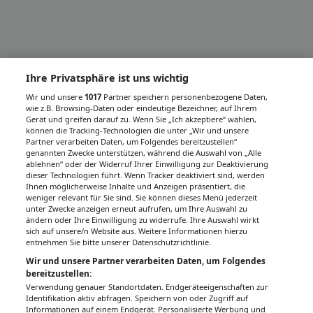
Ihre Privatsphäre ist uns wichtig
Wir und unsere
1017
Partner speichern personenbezogene Daten,
wie z.B. Browsing-Daten oder eindeutige Bezeichner, auf Ihrem
Gerät und greifen darauf zu. Wenn Sie „Ich akzeptiere“ wählen,
können die Tracking-Technologien die unter „Wir und unsere
Partner verarbeiten Daten, um Folgendes bereitzustellen“
genannten Zwecke unterstützen, während die Auswahl von „Alle
ablehnen“ oder der Widerruf Ihrer Einwilligung zur Deaktivierung
dieser Technologien führt. Wenn Tracker deaktiviert sind, werden
Ihnen möglicherweise Inhalte und Anzeigen präsentiert, die
weniger relevant für Sie sind. Sie können dieses Menü jederzeit
unter Zwecke anzeigen erneut aufrufen, um Ihre Auswahl zu
ändern oder Ihre Einwilligung zu widerrufe. Ihre Auswahl wirkt
sich auf unsere/n Website aus. Weitere Informationen hierzu
entnehmen Sie bitte unserer Datenschutzrichtlinie.
Wir und unsere Partner verarbeiten Daten, um Folgendes
bereitzustellen:
Verwendung genauer Standortdaten. Endgeräteeigenschaften zur
Identifikation aktiv abfragen. Speichern von oder Zugriff auf
Informationen auf einem Endgerät. Personalisierte Werbung und