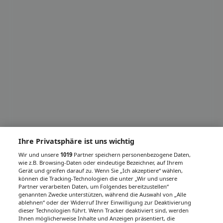
Ihre Privatsphäre ist uns wichtig
Wir und unsere
1019
Partner speichern personenbezogene Daten,
wie z.B. Browsing-Daten oder eindeutige Bezeichner, auf Ihrem
Gerät und greifen darauf zu. Wenn Sie „Ich akzeptiere“ wählen,
können die Tracking-Technologien die unter „Wir und unsere
Partner verarbeiten Daten, um Folgendes bereitzustellen“
genannten Zwecke unterstützen, während die Auswahl von „Alle
ablehnen“ oder der Widerruf Ihrer Einwilligung zur Deaktivierung
dieser Technologien führt. Wenn Tracker deaktiviert sind, werden
Ihnen möglicherweise Inhalte und Anzeigen präsentiert, die