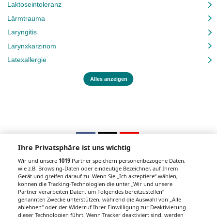
Laktoseintoleranz
Lärmtrauma
Laryngitis
Larynxkarzinom
Latexallergie
Alles anzeigen
Ihre Privatsphäre ist uns wichtig
Wir und unsere
1019
Partner speichern personenbezogene Daten,
wie z.B. Browsing-Daten oder eindeutige Bezeichner, auf Ihrem
Gerät und greifen darauf zu. Wenn Sie „Ich akzeptiere“ wählen,
Unsere Wochenzeitungen
können die Tracking-Technologien die unter „Wir und unsere
Partner verarbeiten Daten, um Folgendes bereitzustellen“
Gesundheitsseiten
genannten Zwecke unterstützen, während die Auswahl von „Alle
ablehnen“ oder der Widerruf Ihrer Einwilligung zur Deaktivierung
dieser Technologien führt. Wenn Tracker deaktiviert sind, werden