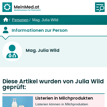
Link zur Startseite
Öf
Personen
Mag. Julia Wild
Informationen zur Person
Mag. Julia Wild
Diese Artikel wurden von Julia Wild
geprüft:
Listerien in Milchprodukten
Listerien können in Milchprodukten