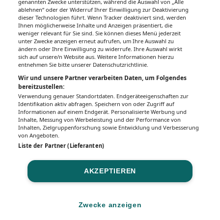
genannten Zwecke unterstützen, während die Auswahl von „Alle
Frühjahrsmüdigkeit
ablehnen“ oder der Widerruf Ihrer Einwilligung zur Deaktivierung
dieser Technologien führt. Wenn Tracker deaktiviert sind, werden
Ihnen möglicherweise Inhalte und Anzeigen präsentiert, die
Magazine
weniger relevant für Sie sind. Sie können dieses Menü jederzeit
unter Zwecke anzeigen erneut aufrufen, um Ihre Auswahl zu
ändern oder Ihre Einwilligung zu widerrufe. Ihre Auswahl wirkt
Blasenkrebs
sich auf unsere/n Website aus. Weitere Informationen hierzu
entnehmen Sie bitte unserer Datenschutzrichtlinie.
Musiktherapie
Wir und unsere Partner verarbeiten Daten, um Folgendes
bereitzustellen:
Verwendung genauer Standortdaten. Endgeräteeigenschaften zur
Rückenschmerz quält auch Jüngere
Identifikation aktiv abfragen. Speichern von oder Zugriff auf
Informationen auf einem Endgerät. Personalisierte Werbung und
Inhalte, Messung von Werbeleistung und der Performance von
Inhalten, Zielgruppenforschung sowie Entwicklung und Verbesserung
von Angeboten.
Liste der Partner (Lieferanten)
AKZEPTIEREN
Impressum
Datenschutz
BaFG
Nutzungsbedingungen
Mediadaten & Tarife
Zwecke anzeigen
Zwecke anzeigen
© 2026
MeinMed.at
– All rights reserved – Wissen für Mediziner:
Gesund.at