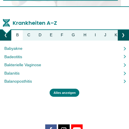
Krankheiten A–Z
A
B
C
D
E
F
G
H
I
J
K
L
❮
❯
Liste nach links bewegen
Li
Babyakne
Badeotitis
Bakterielle Vaginose
Balanitis
Balanoposthitis
Alles anzeigen