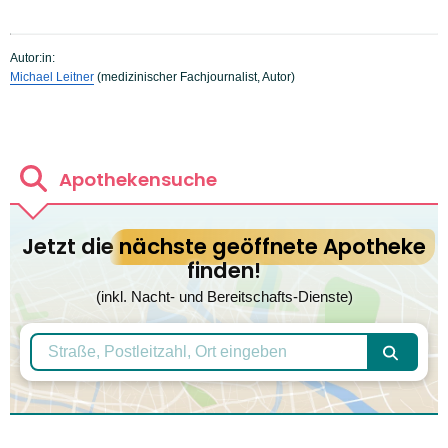
Autor:in:
Michael Leitner
(medizinischer Fachjournalist, Autor)
Apothekensuche
Jetzt die
nächste geöffnete Apotheke
finden!
(inkl. Nacht- und Bereitschafts-Dienste)
Apotheke