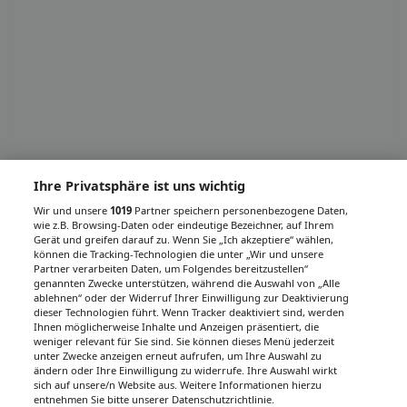
Ihre Privatsphäre ist uns wichtig
Wir und unsere
1019
Partner speichern personenbezogene Daten,
wie z.B. Browsing-Daten oder eindeutige Bezeichner, auf Ihrem
Gerät und greifen darauf zu. Wenn Sie „Ich akzeptiere“ wählen,
können die Tracking-Technologien die unter „Wir und unsere
Partner verarbeiten Daten, um Folgendes bereitzustellen“
genannten Zwecke unterstützen, während die Auswahl von „Alle
ablehnen“ oder der Widerruf Ihrer Einwilligung zur Deaktivierung
dieser Technologien führt. Wenn Tracker deaktiviert sind, werden
Ihnen möglicherweise Inhalte und Anzeigen präsentiert, die
weniger relevant für Sie sind. Sie können dieses Menü jederzeit
unter Zwecke anzeigen erneut aufrufen, um Ihre Auswahl zu
ändern oder Ihre Einwilligung zu widerrufe. Ihre Auswahl wirkt
sich auf unsere/n Website aus. Weitere Informationen hierzu
entnehmen Sie bitte unserer Datenschutzrichtlinie.