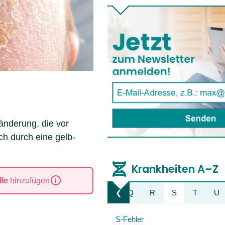
änderung, die vor
ich durch eine gelb-
Krankheiten A–Z
le
hinzufügen
K
L
M
N
O
P
Q
R
S
T
U
❮
Liste nach links bewegen
S-Fehler