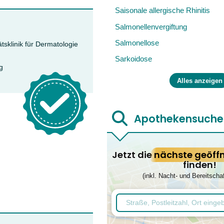
Saisonale allergische Rhinitis
Salmonellenvergiftung
Salmonellose
tsklinik für Dermatologie
Sarkoidose
g
Alles anzeigen
Apothekensuche
Jetzt die
nächste geöff
finden!
(inkl. Nacht- und Bereitscha