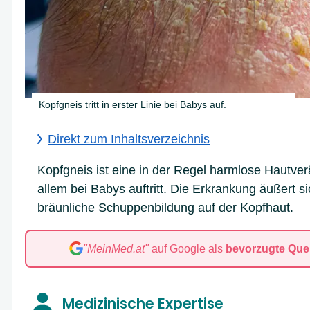
Kopfgneis tritt in erster Linie bei Babys auf.
Direkt zum Inhaltsverzeichnis
Kopfgneis ist eine in der Regel harmlose Hautver
allem bei Babys auftritt. Die Erkrankung äußert s
bräunliche Schuppenbildung auf der Kopfhaut.
"MeinMed.at"
auf Google als
bevorzugte Quel
A
B
C
D
E
F
G
H
I
J
Medizinische Expertise