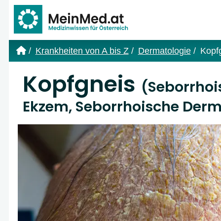
Link zur Startseite
Krankheiten von A bis Z
Dermatologie
Kopf
Kopfgneis
(Seborrhoi
Ekzem, Seborrhoische Derma