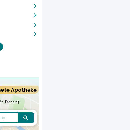
nete Apotheke
fts-Dienste)
Apotheken finden