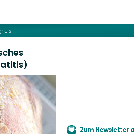
gneis
sches
titis)
Zum Newsletter 