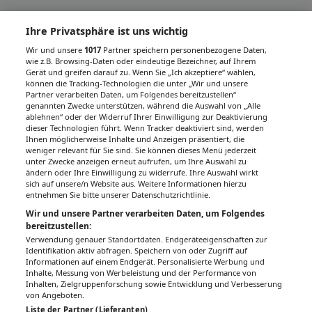
Ihre Privatsphäre ist uns wichtig
Wir und unsere
1017
Partner speichern personenbezogene Daten,
wie z.B. Browsing-Daten oder eindeutige Bezeichner, auf Ihrem
Gerät und greifen darauf zu. Wenn Sie „Ich akzeptiere“ wählen,
können die Tracking-Technologien die unter „Wir und unsere
Partner verarbeiten Daten, um Folgendes bereitzustellen“
genannten Zwecke unterstützen, während die Auswahl von „Alle
ablehnen“ oder der Widerruf Ihrer Einwilligung zur Deaktivierung
dieser Technologien führt. Wenn Tracker deaktiviert sind, werden
Ihnen möglicherweise Inhalte und Anzeigen präsentiert, die
weniger relevant für Sie sind. Sie können dieses Menü jederzeit
unter Zwecke anzeigen erneut aufrufen, um Ihre Auswahl zu
ändern oder Ihre Einwilligung zu widerrufe. Ihre Auswahl wirkt
sich auf unsere/n Website aus. Weitere Informationen hierzu
entnehmen Sie bitte unserer Datenschutzrichtlinie.
Wir und unsere Partner verarbeiten Daten, um Folgendes
bereitzustellen:
Verwendung genauer Standortdaten. Endgeräteeigenschaften zur
Identifikation aktiv abfragen. Speichern von oder Zugriff auf
Informationen auf einem Endgerät. Personalisierte Werbung und
Inhalte, Messung von Werbeleistung und der Performance von
Inhalten, Zielgruppenforschung sowie Entwicklung und Verbesserung
von Angeboten.
Liste der Partner (Lieferanten)